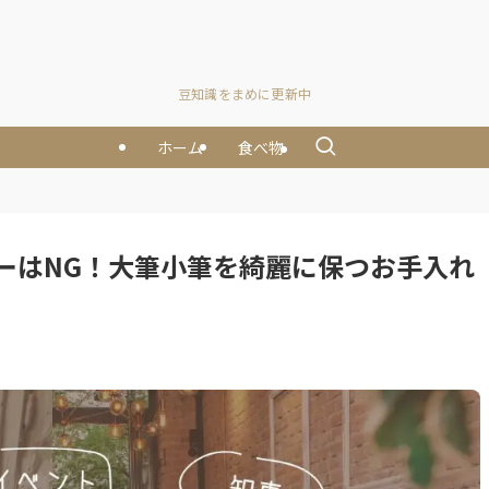
豆知識をまめに更新中
ホーム
食べ物
ーはNG！大筆小筆を綺麗に保つお手入れ